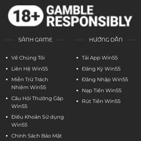
SẢNH GAME
HƯỚNG DẪN
Về Chúng Tôi
Tải App Win55
Liên Hệ Win55
Đăng Ký Win55
Miễn Trừ Trách
Đăng Nhập Win55
Nhiệm Win55
Nạp Tiền Win55
Câu Hỏi Thường Gặp
Rút Tiền Win55
Win55
Điều Khoản Sử dụng
Win55
Chính Sách Bảo Mật