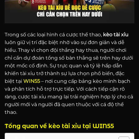
Trong số các loại hình cá cược thể thao,
kèo tài xỉu
luôn giữ vị trí đặc biệt nhờ vào sự đơn giản và dễ
hiểu. Thay vì chọn đội thắng hay thua, người chơi
chỉ cần dự đoán tổng số bàn thắng sẽ trên hay dưới
một mốc cố định. Sự trực quan và tỷ lệ hấp dẫn
khiến tài xỉu trở thành sự lựa chọn phổ biến, đặc
biệt tại
WIN55
– nơi cung cấp bảng kèo minh bạch
và phân tích hỗ trợ trực tiếp. Với cách tiếp cận rõ
ràng, cược tài xỉu mang lại trải nghiệm hợp lý cho cả
người mới và người đã quen thuộc với cá độ thể
thao.
Tổng quan về kèo tài xỉu tại WIN55