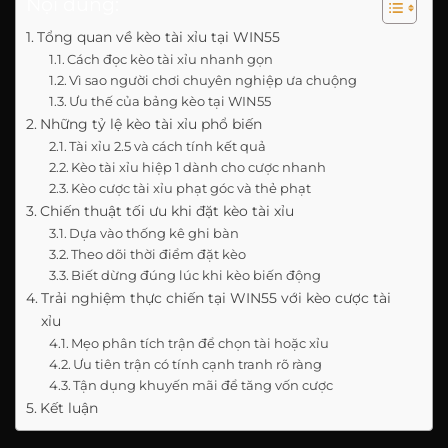
Nội dung:
Tổng quan về kèo tài xỉu tại WIN55
Cách đọc kèo tài xỉu nhanh gọn
Vì sao người chơi chuyên nghiệp ưa chuộng
Ưu thế của bảng kèo tại WIN55
Những tỷ lệ kèo tài xỉu phổ biến
Tài xỉu 2.5 và cách tính kết quả
Kèo tài xỉu hiệp 1 dành cho cược nhanh
Kèo cược tài xỉu phạt góc và thẻ phạt
Chiến thuật tối ưu khi đặt kèo tài xỉu
Dựa vào thống kê ghi bàn
Theo dõi thời điểm đặt kèo
Biết dừng đúng lúc khi kèo biến động
Trải nghiệm thực chiến tại WIN55 với kèo cược tài
xỉu
Mẹo phân tích trận để chọn tài hoặc xỉu
Ưu tiên trận có tính cạnh tranh rõ ràng
Tận dụng khuyến mãi để tăng vốn cược
Kết luận