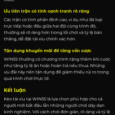
Ưu tiên trận có tính cạnh tranh rõ ràng
Các trận có tính phân định cao, ví dụ như đá loại
trực tiếp hoặc đấu giữa hai đội cùng trình độ,
thường sẽ rõ ràng hơn trong lối chơi và tỷ lệ bàn
thắng, dễ đặt tài xỉu chính xác hơn.
Tận dụng khuyến mãi để tăng vốn cược
WIN55 thường có chương trình tặng thêm khi cược
như tăng tỷ lệ ăn hoặc hoàn trả nếu thua. Những
ưu đãi này nên tận dụng để giảm thiểu rủi ro trong
quá trình chơi thực tế.
Kết luận
Kèo tài xỉu tại WIN55 là lựa chọn phù hợp cho cả
người mới bắt đầu lẫn những người chơi dày dạn
kinh nghiệm. Với cách chơi đơn giản, rõ ràng và tỷ lệ