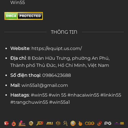
Win55
THÔNG TIN
Website
: https://equipt.us.com/
Địa chỉ
: 8 Đoàn Hữu Trưng, phường An Phú,
Thành phố Thủ Đức, Hồ Chí Minh, Việt Nam
Số điện thoại
: 0986423688
Mail
:
win55a1@gmail.com
Hastags
: #win55 #win 55 #nhacaiwin55 #linkin55
#trangchuwin55 #win55a1