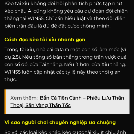
Kèo tài xỉu không đòi hỏi phân tích phức tạp như
kèo châu Á, cũng không yêu cầu dự đoán đội chiến
thắng tại WIN55. Chỉ cần hiểu luật và theo dõi diễn
biến trận đấu là đủ để đặt cược thông minh.
Cách đọc kèo tài xỉu nhanh gọn
Trong tài xỉu, nhà cái đưa ra một con số làm mốc (ví
dụ 2.5). Nếu tổng số bàn thắng trong trận vượt quá
con số đó, cửa Tài thắng. Nếu ít hơn, cửa Xỉu thắng.
WIN55 luôn cập nhật các tỷ lệ này theo thời gian
thực.
Xem thêm:
Bắn Cá Tiên Cảnh – Phiêu Lưu Thần
Thoại, Săn Vàng Thần Tốc
Vì sao người chơi chuyên nghiệp ưa chuộng
So với các loại kèo khác, kèo cược tài xỉu ít chịu ảnh