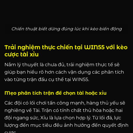
Chiến thuật biết dừng đúng lúc khi kèo biến động
Trải nghiệm thực chiến tại WIN55 với kèo
cược tài xỉu
Nắm lý thuyết là chưa đủ, trải nghiệm thực tế sẽ
giúp bạn hiểu rõ hơn cách vận dụng các phân tích
vào từng trận đấu cụ thể tại WIN55.
Mẹo phân tích trận để chọn tài hoặc xỉu
Các đội có lối chơi tấn công mạnh, hàng thủ yếu sẽ
nghiêng về Tài. Trận có tính chất thủ hòa hoặc hai
đội ngang sức, Xỉu là lựa chọn hợp lý. Từ lối đá, lực
lượng đến mục tiêu đều ảnh hưởng đến quyết định
cược.