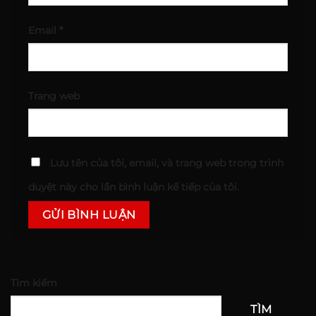
Email
*
Trang web
Lưu tên của tôi, email, và trang web trong trình
duyệt này cho lần bình luận kế tiếp của tôi.
Tìm kiếm
TÌM