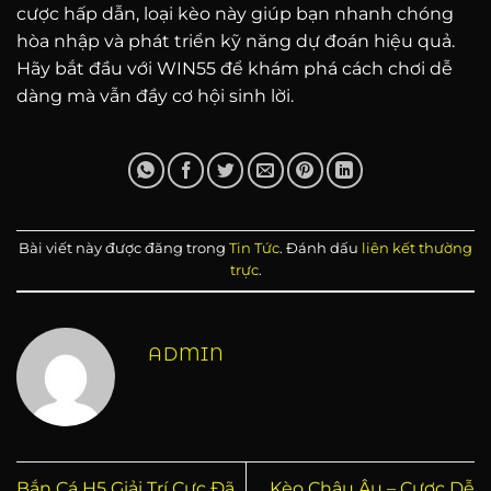
cược hấp dẫn, loại kèo này giúp bạn nhanh chóng
hòa nhập và phát triển kỹ năng dự đoán hiệu quả.
Hãy bắt đầu với WIN55 để khám phá cách chơi dễ
dàng mà vẫn đầy cơ hội sinh lời.
Bài viết này được đăng trong
Tin Tức
. Đánh dấu
liên kết thường
trực
.
ADMIN
Bắn Cá H5 Giải Trí Cực Đã
Kèo Châu Âu – Cược Dễ