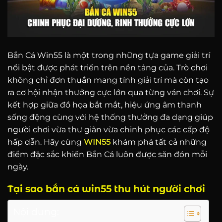
Bắn Cá Win55 là một trong những tựa game giải trí
nổi bật được phát triển trên nền tảng của. Trò chơi
không chỉ đơn thuần mang tính giải trí mà còn tạo
ra cơ hội nhận thưởng cực lớn qua từng ván chơi. Sự
kết hợp giữa đồ họa bắt mắt, hiệu ứng âm thanh
sống động cùng với hệ thống thưởng đa dạng giúp
người chơi vừa thư giãn vừa chinh phục các cấp độ
hấp dẫn. Hãy cùng
WIN55
khám phá tất cả những
điểm đặc sắc khiến Bắn Cá luôn được săn đón mỗi
ngày.
Tại sao bắn cá win55 thu hút người chơi
Nội dung: