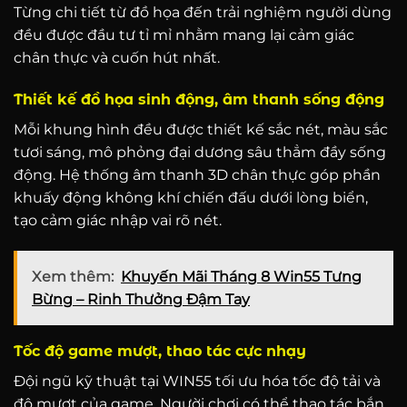
Từng chi tiết từ đồ họa đến trải nghiệm người dùng
đều được đầu tư tỉ mỉ nhằm mang lại cảm giác
chân thực và cuốn hút nhất.
Thiết kế đồ họa sinh động, âm thanh sống động
Mỗi khung hình đều được thiết kế sắc nét, màu sắc
tươi sáng, mô phỏng đại dương sâu thẳm đầy sống
động. Hệ thống âm thanh 3D chân thực góp phần
khuấy động không khí chiến đấu dưới lòng biển,
tạo cảm giác nhập vai rõ nét.
Xem thêm:
Khuyến Mãi Tháng 8 Win55 Tưng
Bừng – Rinh Thưởng Đậm Tay
Tốc độ game mượt, thao tác cực nhạy
Đội ngũ kỹ thuật tại WIN55 tối ưu hóa tốc độ tải và
độ mượt của game. Người chơi có thể thao tác bắn