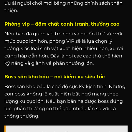
ưu ái người chơi mới bằng những chính sách thân
thiện.
Phòng vip – đậm chất cạnh tranh, thưởng cao
Nếu bạn đã quen với trò chơi và muốn thử sức với
mức cược lớn hơn, phòng VIP sẽ là lựa chọn lý
tưởng. Các loài sinh vật xuất hiện nhiều hơn, xu rơi
cũng hấp dẫn hơn. Đây là nơi các cao thủ thể hiện
kỹ năng và giành về phần thưởng lớn.
Boss săn kho báu – nơi kiếm xu siêu tốc
Boss săn kho báu là chế độ cực kỳ kịch tính. Những
con boss khổng lồ xuất hiện bất ngờ mang theo
lượng xu cực lớn. Nếu bạn bắn hạ được boss đúng
lúc, phần thưởng có thể gấp nhiều lần so với cá
thông thường.