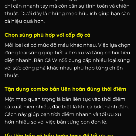
chỉ cần nhanh tay mà còn cần sự tính toán và chiến
thuật. Dưới đây là những mẹo hữu ích giúp bạn săn
cá hiệu quả hơn.
Chọn súng phù hợp với cấp độ cá
Mỗi loài cá có mức độ máu khác nhau. Việc lựa chọn
đúng loại súng giúp tiết kiệm xu và tăng cơ hội tiêu
diệt nhanh. Bắn Cá Win55 cung cấp nhiều loại súng
với sức công phá khác nhau phù hợp từng chiến
thuật.
Tận dụng combo bắn liên hoàn đúng thời điểm
Một mẹo quan trọng là bắn liên tục vào thời điểm
cá xuất hiện nhiều, đặc biệt là khi cá bơi thành đàn.
Cách này giúp bạn tích điểm nhanh và tối ưu xu
hơn nhiều so với việc bắn từng con đơn lẻ.
Ưu tiên bắn cá bầy hoặc boss để tối ưu xu