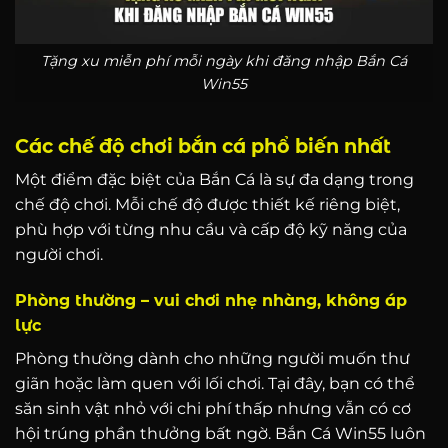
Tặng xu miễn phí mỗi ngày khi đăng nhập Bắn Cá
Win55
Các chế độ chơi bắn cá phổ biến nhất
Một điểm đặc biệt của Bắn Cá là sự đa dạng trong
chế độ chơi. Mỗi chế độ được thiết kế riêng biệt,
phù hợp với từng nhu cầu và cấp độ kỹ năng của
người chơi.
Phòng thường – vui chơi nhẹ nhàng, không áp
lực
Phòng thường dành cho những người muốn thư
giãn hoặc làm quen với lối chơi. Tại đây, bạn có thể
săn sinh vật nhỏ với chi phí thấp nhưng vẫn có cơ
hội trúng phần thưởng bất ngờ. Bắn Cá Win55 luôn