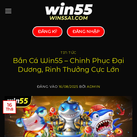
Bỏ
qua
nội
dung
ĐĂNG KÝ
ĐĂNG NHẬP
TIN TỨC
Bắn Cá Win55 – Chinh Phục Đại
Dương, Rinh Thưởng Cực Lớn
ĐĂNG VÀO
16/08/2025
BỞI
ADMIN
16
Th8