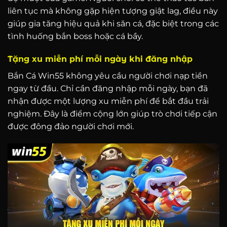
liên tục mà không gặp hiện tượng giật lag, điều này
giúp gia tăng hiệu quả khi săn cá, đặc biệt trong các
tình huống bắn boss hoặc cá bầy.
Tặng xu miễn phí mỗi ngày khi đăng nhập
Bắn Cá Win55 không yêu cầu người chơi nạp tiền
ngay từ đầu. Chỉ cần đăng nhập mỗi ngày, bạn đã
nhận được một lượng xu miễn phí để bắt đầu trải
nghiệm. Đây là điểm cộng lớn giúp trò chơi tiếp cận
được đông đảo người chơi mới.