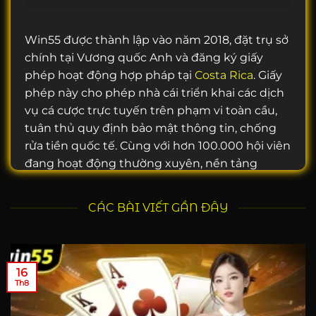
Win55 được thành lập vào năm 2018, đặt trụ sở
chính tại Vương quốc Anh và đăng ký giấy
phép hoạt động hợp pháp tại
Costa Rica
. Giấy
phép này cho phép nhà cái triển khai các dịch
vụ cá cược trực tuyến trên phạm vi toàn cầu,
tuân thủ quy định bảo mật thông tin, chống
rửa tiền quốc tế. Cùng với hơn 100.000 hội viên
đang hoạt động thường xuyên, nền tảng
nhanh chóng trở thành một trong những lựa
chọn phổ biến tại nhiều quốc gia châu Á, trong
CÁC BÀI VIẾT GẦN ĐÂY
đó có Việt Nam.
Sứ mệnh của nền tảng là xây
dựng một môi trường trực tuyến an toàn,
minh bạch, giàu tính cạnh tranh, mang đến
cho hội viên trải nghiệm đa dạng từ thể thao,
16
Th8
casino trực tuyến, slot game, live dealer cho
đến xổ số quốc tế. Phạm vi hoạt động của hệ