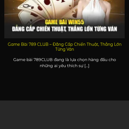
thống trải rộng khắp châu Á, châu Âu cùng
nhiều khu vực khác, với hỗ trợ đa ngôn ngữ,
nhiều phương thức thanh toán, bao gồm cả
tiền điện tử, giúp bạn dễ dàng tiếp cận, tham
gia bất cứ lúc nào.
Cập nhật link Win55 mới nhất
Game Bài 789 CLUB – Đẳng Cấp Chiến Thuật, Thắng Lớn
Từng Ván
Game bài 789CLUB đang là lựa chọn hàng đầu cho
những ai yêu thích sự [...]
Vào đúng đường link Win55 để giải trí an toàn
Hiện nay, nhà cái đã triển khai đường dẫn truy